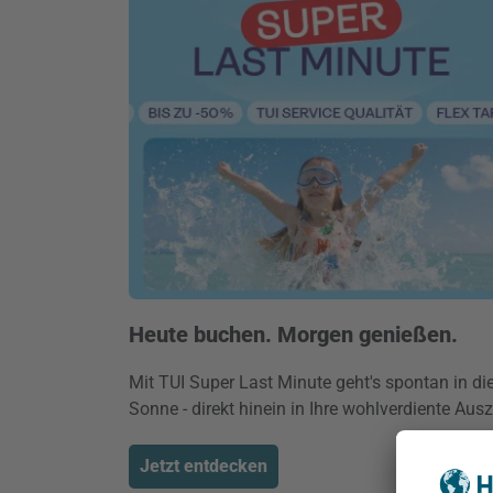
Heute buchen. Morgen genießen.
Mit TUI Super Last Minute geht's spontan in di
Sonne - direkt hinein in Ihre wohlverdiente Ausz
Jetzt entdecken