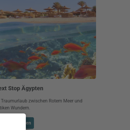
ext Stop Ägypten
r Traumurlaub zwischen Rotem Meer und
tiken Wundern.
etzt entdecken