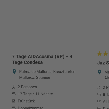
7 Tage AIDAcosma (VP) + 4
Tage Condesa
Jaz S
Palma de Mallorca, Kreuzfahrten
Ma
Mallorca, Spanien
Al
2 Personen
2 P
12 Tage / 11 Nächte
8 T
Frühstück
All
Doppelzimmer
Do