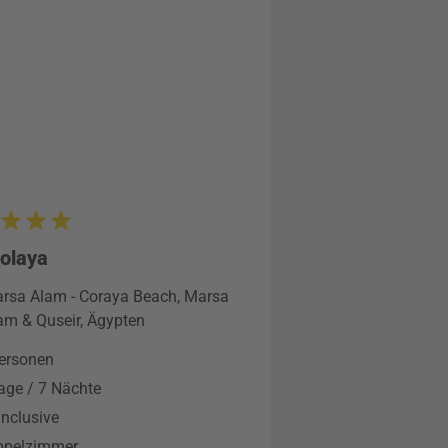
olaya
rsa Alam - Coraya Beach, Marsa
am & Quseir, Ägypten
ersonen
age / 7 Nächte
 Inclusive
ppelzimmer