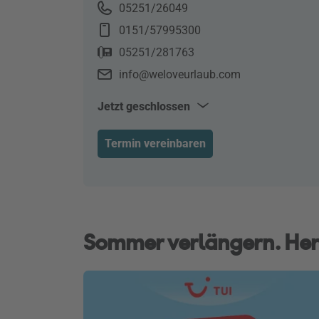
05251/26049
0151/57995300
05251/281763
info@weloveurlaub.com
Jetzt geschlossen
Mo–Fr
10:00–18:30
Termin vereinbaren
Sa
10:00–14:00
Sommer verlängern. Her