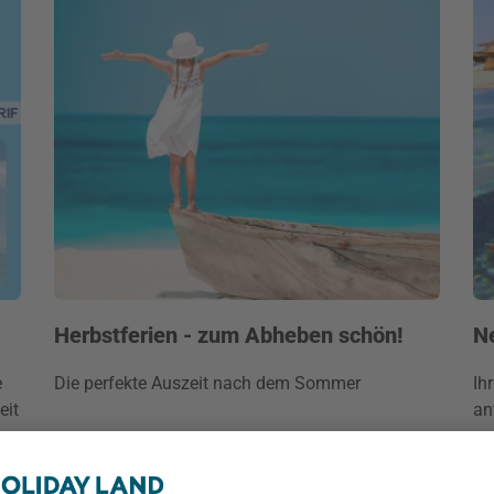
Herbstferien - zum Abheben schön!
N
e
Die perfekte Auszeit nach dem Sommer
Ih
eit
an
Jetzt entdecken
J