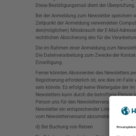
Diese Bestätigungsmail dient der Überprüfung, 
Bei der Anmeldung zum Newsletter speichern wi
Zeitpunkt der Anmeldung verwendeten Computer
den(möglichen) Missbrauch der E-Mail-Adresse 
rechtlichen Absicherung des für die Verarbeitu
Die im Rahmen einer Anmeldung zum Newslette
Die Datenverarbeitung zum Zwecke der Kontaktau
Einwilligung.
Ferner könnten Abonnenten des Newsletters per 
Registrierung erforderlich ist, wie dies im Fa
sein könnte. Es erfolgt keine Weitergabe der
Newsletters kann durch die betroffene Person j
Person uns für den Newsletterversand erteilt h
Newsletter ein entsprechender Link. Ferner beste
vom Newsletterversand abzumelden oder dies d
d) Bei Buchung von Reisen