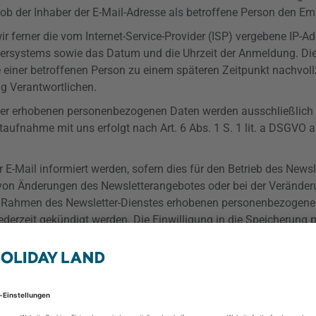
ob der Inhaber der E-Mail-Adresse als betroffene Person den Emp
r ferner die vom Internet-Service-Provider (ISP) vergebene IP-A
systems sowie das Datum und die Uhrzeit der Anmeldung. Die E
einer betroffenen Person zu einem späteren Zeitpunkt nachvoll
ng Verantwortlichen.
r erhobenen personenbezogenen Daten werden ausschließlich 
fnahme mit uns erfolgt nach Art. 6 Abs. 1 S. 1 lit. a
DSGVO
au
E-Mail informiert werden, sofern dies für den Betrieb des Newsl
lle von Änderungen des Newsletterangebotes oder bei der Verände
 im Rahmen des Newsletter-Dienstes erhobenen personenbezogen
ederzeit gekündigt werden. Die Einwilligung in die Speicherung 
at, kann jederzeit widerrufen werden. Zum Zwecke des Widerrufs d
ht die Möglichkeit, sich jederzeit auch direkt auf der Internetse
em für die Verarbeitung Verantwortlichen auf andere Weise mit