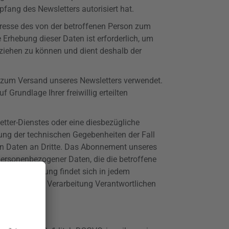
fang des Newsletters autorisiert hat.
dresse des von der betroffenen Person zum
rhebung dieser Daten ist erforderlich, um
ziehen zu können und dient deshalb der
zum Versand unseres Newsletters verwendet.
f Grundlage Ihrer freiwillig erteilten
etter-Dienstes oder eine diesbezügliche
rung der technischen Gegebenheiten der Fall
en Daten an Dritte. Das Abonnement unseres
personenbezogener Daten, die die betroffene
er Einwilligung findet sich in jedem
ite des für die Verarbeitung Verantwortlichen
zuteilen