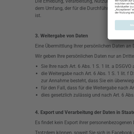
Die Erhebung, Verarbeitung, Nutzung und Übermi
dem Umfang, der für die Durchführung eines Ver
ist.
3. Weitergabe von Daten
Eine Übermittlung Ihrer persönlichen Daten an 
Wir geben Ihre persönlichen Daten nur an Dritte
Sie Ihre nach Art. 6 Abs. 1 S. 1 lit. a
DSGVO
a
die Weitergabe nach Art. 6 Abs. 1 S. 1 lit. f
D
zur Annahme besteht, dass Sie ein überwieg
für den Fall, dass für die Weitergabe nach Art.
dies gesetzlich zulässig und nach Art. 6 Abs. 
4. Export und Verarbeitung der Daten in Sta
Es findet kein Export ihrer personenbezogenen
Trotzdem können, soweit Sie sich in Facebook 