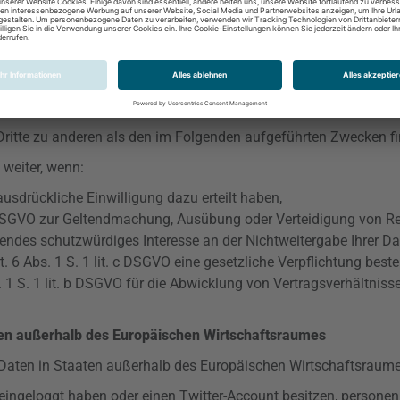
ttlung der erhobenen personenbezogenen Daten erfolgt nach Art 
tragsverhältnisses zwischen uns, als verantwortlicher Stelle, u
Dritte zu anderen als den im Folgenden aufgeführten Zwecken fin
 weiter, wenn:
usdrückliche Einwilligung dazu erteilt haben,
SGVO
zur Geltendmachung, Ausübung oder Verteidigung von Rec
endes schutzwürdiges Interesse an der Nichtweitergabe Ihrer D
 6 Abs. 1 S. 1 lit. c
DSGVO
eine gesetzliche Verpflichtung beste
1 S. 1 lit. b
DSGVO
für die Abwicklung von Vertragsverhältnissen
aten außerhalb des Europäischen Wirtschaftsraumes
 Daten in Staaten außerhalb des Europäischen Wirtschaftsraume
eingeloggt haben oder einen Twitter-Account besitzen, personen