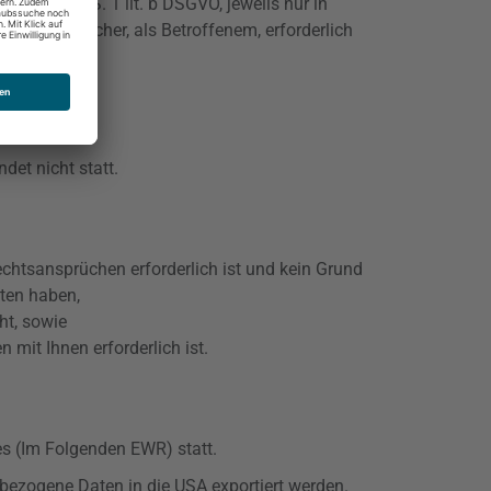
6. Abs. 1 S. 1 lit. b
DSGVO
, jeweils nur in
nd dem Besucher, als Betroffenem, erforderlich
det nicht statt.
htsansprüchen erforderlich ist und kein Grund
aten haben,
ht, sowie
 mit Ihnen erforderlich ist.
s (Im Folgenden EWR) statt.
bezogene Daten in die USA exportiert werden.