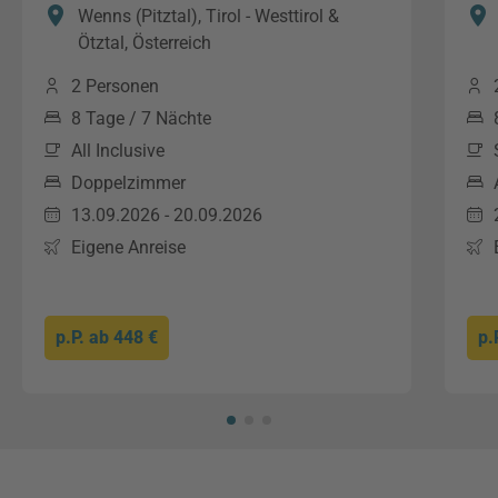
Wenns (Pitztal), Tirol - Westtirol &
Ötztal, Österreich
2 Personen
8 Tage / 7 Nächte
All Inclusive
Doppelzimmer
13.09.2026 - 20.09.2026
Eigene Anreise
p.P. ab
448 €
p.